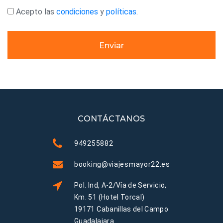
Acepto las
condiciones
y
políticas
.
Enviar
CONTÁCTANOS
949255882
booking@viajesmayor22.es
Pol. Ind, A-2/Vía de Servicio,
Km. 51 (Hotel Torcal)
19171 Cabanillas del Campo
Guadalajara