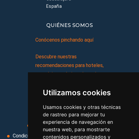
España
QUIÉNES SOMOS
Conócenos pinchando aquí
Descubre nuestras
recomendaciones para hoteles,
complejos turísticos, hostales,
vacaciones, paquetes de
Utilizamos cookies
viajes, y mucho más!
Usamos cookies y otras técnicas
MI AGENCIA
de rastreo para mejorar tu
experiencia de navegación en
Aviso legal
Condiciones de uso
nuestra web, para mostrarte
Condiciones Generales
Ley de Viajes Combinados
contenidos personalizados y